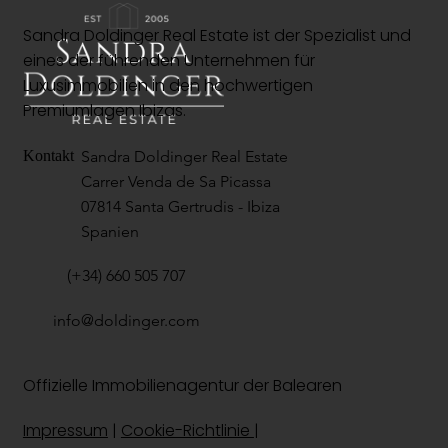
Sandra Doldinger Real Estate ist der Spezialist und
eines der führenden Unternehmen für
Luxusimmobilien in den hochwertigen
Premiumlagen Ibizas.
Sandra Doldinger Real Estate
Kontakt
Carrer Venda de Sa Picassa
07814 Santa Gertrudis - Ibiza
Spanien
(+34) 660 505 707
info@doldinger.com
Offizielle Immobilienagentur der Balearen
Impressum
|
Cookie-Richtlinie
|