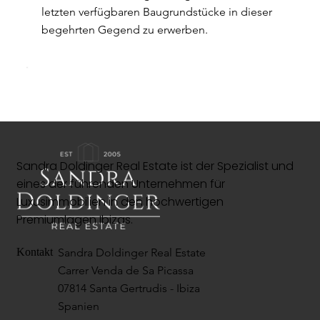
letzten verfügbaren Baugrundstücke in dieser
begehrten Gegend zu erwerben.
Sandra Doldinger Real Estate ist der Spezialist und
eines der führenden Unternehmen für
Luxusimmobilien in den hochwertigen
Premiumlagen Ibizas.
Sandra Doldinger Real Estate
Kontakt
Carrer Venda de Sa Picassa
07814 Santa Gertrudis - Ibiza
Spanien