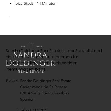
Ibiza-Stadt – 14 Minuten
Sandra Doldinger Real Estate ist der Spezialist und
eines der führenden Unternehmen für
Luxusimmobilien in den hochwertigen
Premiumlagen Ibizas.
Sandra Doldinger Real Estate
Kontakt
Carrer Venda de Sa Picassa
07814 Santa Gertrudis - Ibiza
Spanien
(+34) 660 505 707