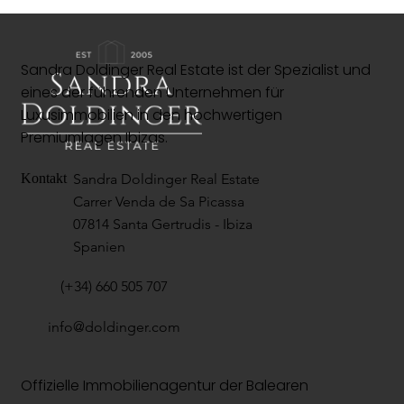
Sandra Doldinger Real Estate ist der Spezialist und
eines der führenden Unternehmen für
Luxusimmobilien in den hochwertigen
Premiumlagen Ibizas.
Sandra Doldinger Real Estate
Kontakt
Carrer Venda de Sa Picassa
07814 Santa Gertrudis - Ibiza
Spanien
(+34) 660 505 707
info@doldinger.com
Offizielle Immobilienagentur der Balearen