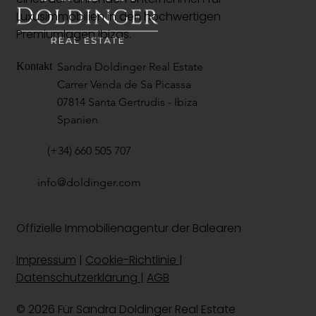
Luxusimmobilien in den hochwertigen
Premiumlagen Ibizas.
Sandra Doldinger Real Estate
Kontakt
Carrer Venda de Sa Picassa
07814 Santa Gertrudis - Ibiza
Spanien
(+34) 660 505 707
info@doldinger.com
Offizielle Immobilienagentur der Balearen
Impressum
|
Cookie-Richtlinie
|
Datenschutzerklärung |
AGB
© 2026 Für Sandra Doldinger
Real Estate