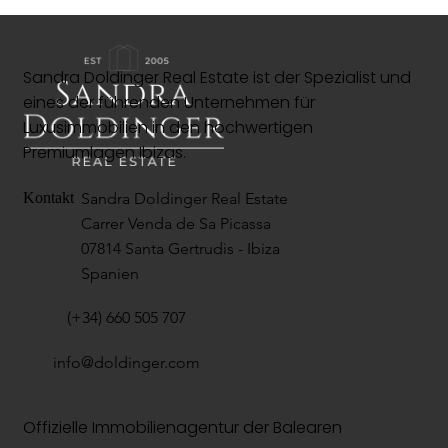
Sandra Doldinger Real Estate ist der Spezialist und
eines der führenden Unternehmen für
Luxusimmobilien in den hochwertigen
Premiumlagen Ibizas.
Sandra Doldinger Real Estate
Kontakt
Carrer Venda de Sa Picassa
07814 Santa Gertrudis - Ibiza
Spanien
(+34) 660 505 707
info@doldinger.com
Offizielle Immobilienagentur der Balearen