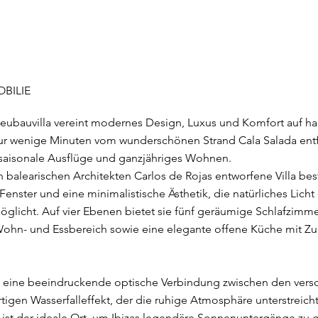
BILIE
ubauvilla vereint modernes Design, Luxus und Komfort auf h
Nur wenige Minuten vom wunderschönen Strand Cala Salada entfe
saisonale Ausflüge und ganzjähriges Wohnen.
alearischen Architekten Carlos de Rojas entworfene Villa best
enster und eine minimalistische Ästhetik, die natürliches Licht
glicht. Auf vier Ebenen bietet sie fünf geräumige Schlafzimme
 Wohn- und Essbereich sowie eine elegante offene Küche mit Z
fen eine beeindruckende optische Verbindung zwischen den ve
igen Wasserfalleffekt, der die ruhige Atmosphäre unterstreicht
ch ist der ideale Ort, um Ibizas legendäre Sonnenuntergänge zu 