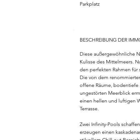
Parkplatz
BESCHREIBUNG DER IMMO
Diese außergewöhnliche Ne
Kulisse des Mittelmeers. 
den perfekten Rahmen für 
Die von dem renommierten b
offene Räume, bodentiefe F
ungestörten Meerblick ermö
einen hellen und luftigen
Terrasse.
Zwei Infinity-Pools schaf
erzeugen einen kaskadenart
stilvollem Chill-out-Berei