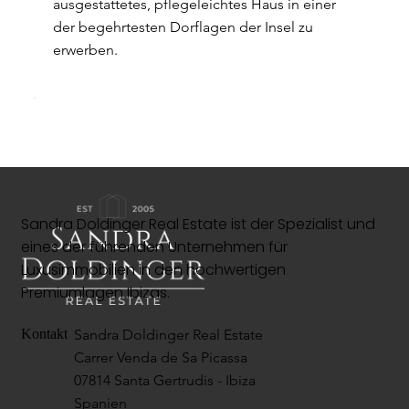
ausgestattetes, pflegeleichtes Haus in einer
der begehrtesten Dorflagen der Insel zu
erwerben.
Sandra Doldinger Real Estate ist der Spezialist und
eines der führenden Unternehmen für
Luxusimmobilien in den hochwertigen
Premiumlagen Ibizas.
Sandra Doldinger Real Estate
Kontakt
Carrer Venda de Sa Picassa
07814 Santa Gertrudis - Ibiza
Spanien