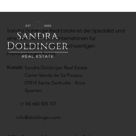
Sandra Doldinger Real Estate ist der Spezialist und
eines der führenden Unternehmen für
Luxusimmobilien in den hochwertigen
Premiumlagen Ibizas.
Sandra Doldinger Real Estate
Kontakt
Carrer Venda de Sa Picassa
07814 Santa Gertrudis - Ibiza
Spanien
(+34) 660 505 707
info@doldinger.com