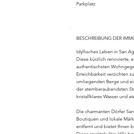
Parkplatz
BESCHREIBUNG DER IMMO
Idyllisches Leben in San A
Diese kürzlich renovierte, 
authentischsten Wohngegen
Erreichbarkeit verzichten z
umliegenden Berge und eine
der atemberaubendsten Strä
kristallklares Wasser und
Die charmanten Dörfer San 
Boutiquen und lokale Märkt
entfernt und bietet Ihnen
Diese spektakuläre Villa b