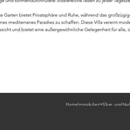
ge und sonnendurchflutete Sitzbereiche laden zu jeder Tagesze
 Garten bietet Privatsphäre und Ruhe, während das großzügig
enes mediterranes Paradies zu schaffen. Diese Villa vereint mo
icht und bietet eine außergewöhnliche Gelegenheit für alle, di
Home
Immobilien
Über uns
Häuf