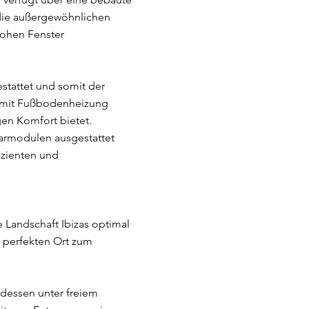
 die außergewöhnlichen
hohen Fenster
stattet und somit der
d mit Fußbodenheizung
gen Komfort bietet.
olarmodulen ausgestattet
izienten und
 Landschaft Ibizas optimal
 perfekten Ort zum
endessen unter freiem