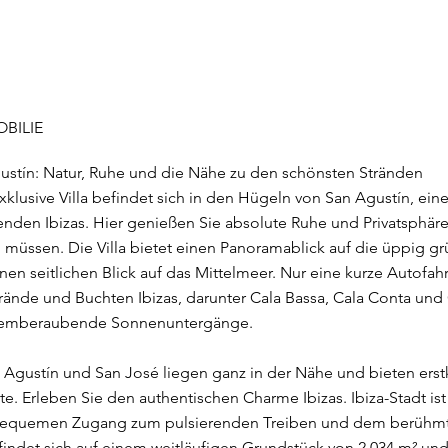
BILIE
gustín: Natur, Ruhe und die Nähe zu den schönsten Stränden
exklusive Villa befindet sich in den Hügeln von San Agustín, ei
den Ibizas. Hier genießen Sie absolute Ruhe und Privatsphäre
u müssen. Die Villa bietet einen Panoramablick auf die üppig gr
n seitlichen Blick auf das Mittelmeer. Nur eine kurze Autofahrt
nde und Buchten Ibizas, darunter Cala Bassa, Cala Conta und Ca
 atemberaubende Sonnenuntergänge.
Agustín und San José liegen ganz in der Nähe und bieten erstk
e. Erleben Sie den authentischen Charme Ibizas. Ibiza-Stadt is
 bequemen Zugang zum pulsierenden Treiben und dem berühmte
efindet sich auf einem weitläufigen Grundstück von 2.034 m² un