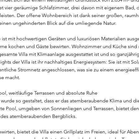
tet vier geräumige Schlafzimmer, drei davon mit eigenem Bad,
eisten. Der offene Wohnbereich ist dank seiner großen, raum
t einen ungehinderten Blick auf die umliegende Natur.
st mit hochwertigen Geräten und luxuriösen Materialien ausge
e gerne kochen und Gäste bewirten. Wohnzimmer und Küche sin
gesamte Villa mit Klimaanlage ausgestattet ist und so ganzjähri
ights der Villa ist ihr nachhaltiges Energiesystem: Sie ist mit S
fentliche Stromnetz angeschlossen, was sie zu einem energieeff
se macht.
ool, weitläufige Terrassen und absolute Ruhe
 wurde so gestaltet, dass er das atemberaubende Klima und die
vate Pool, umgeben von Sonnenliegen und Terrassen, bietet den
des atemberaubenden Bergblicks.
wirten, bietet die Villa einen Grillplatz im Freien, ideal für Ab