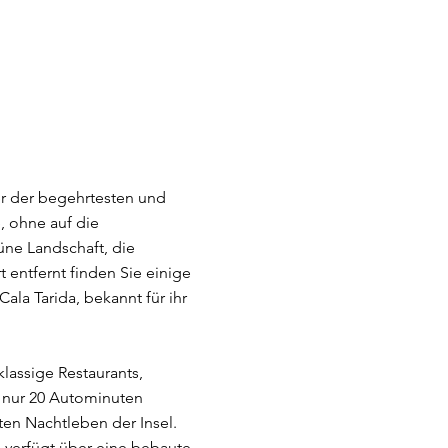
ner der begehrtesten und
, ohne auf die
üne Landschaft, die
 entfernt finden Sie einige
la Tarida, bekannt für ihr
lassige Restaurants,
t nur 20 Autominuten
n Nachtleben der Insel.
d verfügt über eine bebaute