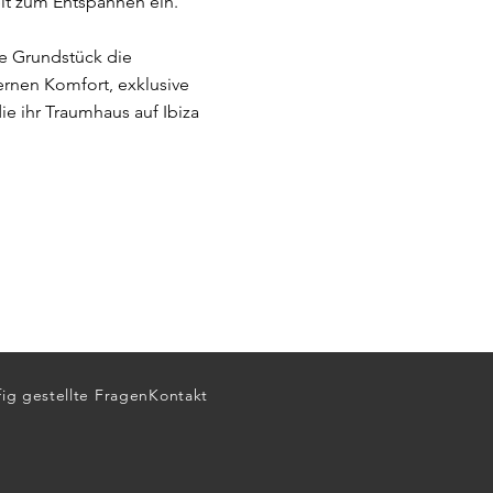
it zum Entspannen ein.
e Grundstück die
dernen Komfort, exklusive
e ihr Traumhaus auf Ibiza
ig gestellte Fragen
Kontakt