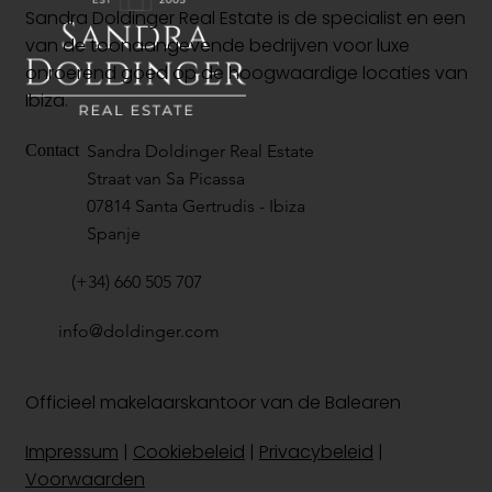
Sandra Doldinger Real Estate is de specialist en een
van de toonaangevende bedrijven voor luxe
onroerend goed op de hoogwaardige locaties van
Ibiza.
Sandra Doldinger Real Estate
Contact
Straat van Sa Picassa
07814 Santa Gertrudis - Ibiza
Spanje
(+34) 660 505 707
info@doldinger.com
Officieel makelaarskantoor van de Balearen
Impressum
|
Cookiebeleid
|
Privacybeleid
|
Voorwaarden