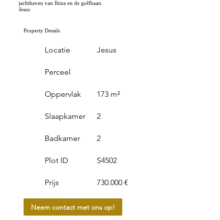
jachthaven van Ibiza en de golfbaan.
Jesus
Property Details
Locatie
Jesus
Perceel
Oppervlak
173 m²
Slaapkamer
2
Badkamer
2
Plot ID
S4502
Prijs
730.000 €
Neem contact met ons op!