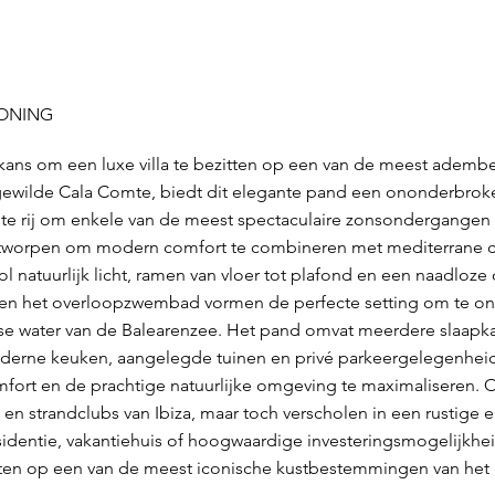
WONING
 kans om een luxe villa te bezitten op een van de meest adem
 gewilde Cala Comte, biedt dit elegante pand een ononderbrok
te rij om enkele van de meest spectaculaire zonsondergangen v
ntworpen om modern comfort te combineren met mediterrane c
 natuurlijk licht, ramen van vloer tot plafond en een naadloz
n en het overloopzwembad vormen de perfecte setting om te on
oise water van de Balearenzee. Het pand omvat meerdere slaap
derne keuken, aangelegde tuinen en privé parkeergelegenheid. 
fort en de prachtige natuurlijke omgeving te maximaliseren. 
n strandclubs van Ibiza, maar toch verscholen in een rustige e
 residentie, vakantiehuis of hoogwaardige investeringsmogelijk
itten op een van de meest iconische kustbestemmingen van het 