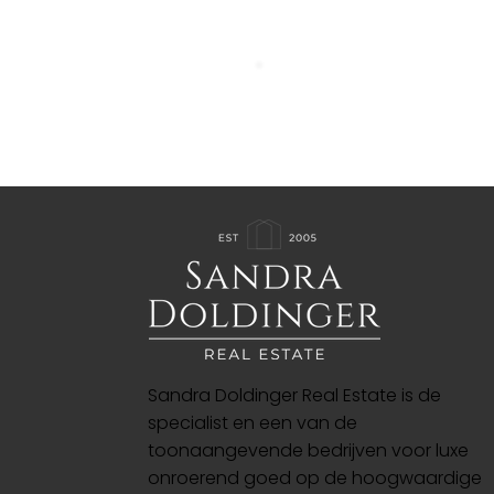
Sandra Doldinger Real Estate is de
specialist en een van de
toonaangevende bedrijven voor luxe
onroerend goed op de hoogwaardige