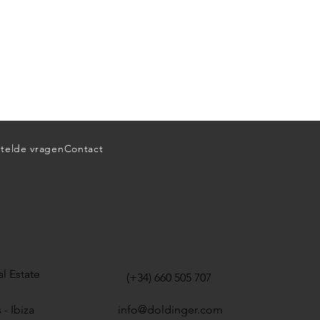
telde vragen
Contact
l Estate
(+34) 660 505 707
 - Ibiza
info@doldinger.com