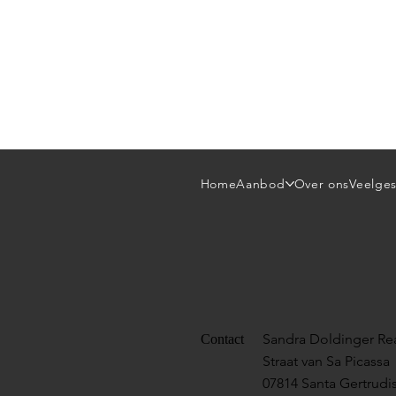
Home
Aanbod
Over ons
Veelges
Sandra Doldinger Rea
Contact
Straat van Sa Picassa
07814 Santa Gertrudis