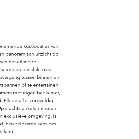
benemende kustlocaties van
en panoramisch uitzicht op
an het eiland te
harme en beschikt over
e overgang tussen binnen en
tspannen of te entertainen
kamers met eigen badkamer,
Elk detail is zorgvuldig
Op slechts enkele minuten
n exclusieve omgeving, is
heid. Een zeldzame kans om
eiland.