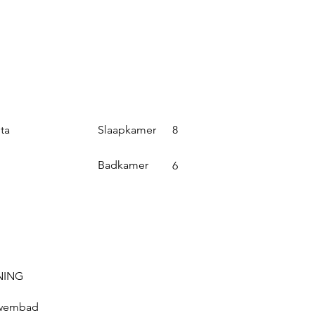
Slaapkamer
ta
8
Badkamer
6
NING
 zwembad