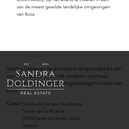
van de meest gewilde landelijke omgevingen
van Ibiza.
Sandra Doldinger Real Estate is de specialist en een
van de toonaangevende bedrijven voor luxe
onroerend goed op de hoogwaardige locaties van
Ibiza.
Sandra Doldinger Real Estate
Contact
Straat van Sa Picassa
07814 Santa Gertrudis - Ibiza
Spanje