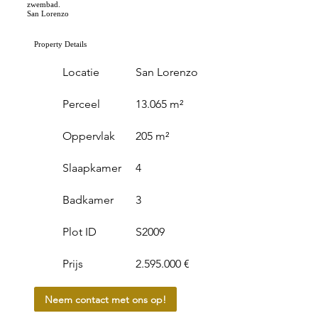
zwembad.
San Lorenzo
Property Details
Locatie
San Lorenzo
Perceel
13.065 m²
Oppervlak
205 m²
Slaapkamer
4
Badkamer
3
Plot ID
S2009
Prijs
2.595.000
€
Neem contact met ons op!