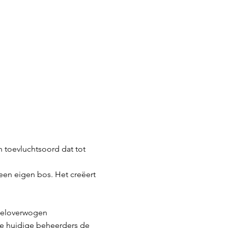
n toevluchtsoord dat tot
 een eigen bos. Het creëert
 weloverwogen
de huidige beheerders de