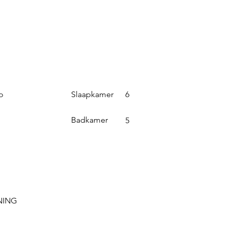
Slaapkamer
o
6
Badkamer
5
NING