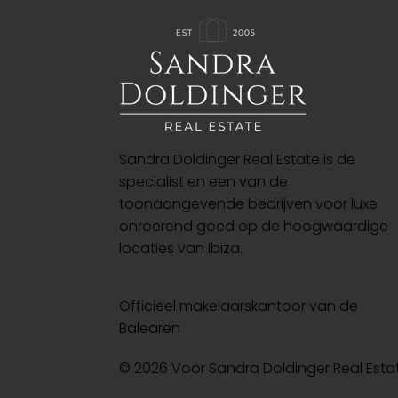
Sandra Doldinger Real Estate is de
specialist en een van de
toonaangevende bedrijven voor luxe
onroerend goed op de hoogwaardige
locaties van Ibiza.
Officieel makelaarskantoor van de
Balearen
© 2026 Voor Sandra Doldinger Real Esta