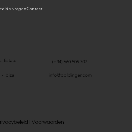
telde vragen
Contact
l Estate
(+34) 660 505 707
 - Ibiza
info@doldinger.com
rivacybeleid
|
Voorwaarden