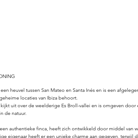
WONING
p een heuvel tussen San Mateo en Santa Inés en is een afgelege
eheime locaties van Ibiza behoort.
ijkt uit over de weelderige Es Broll-vallei en is omgeven door
n de natuur.
 een authentieke finca, heeft zich ontwikkeld door middel van
ige eigenaar heeft er een unieke charme aan gegeven, terwijl 