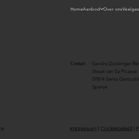
Home
Aanbod
Over ons
Veelges
Sandra Doldinger Rea
Contact
Straat van Sa Picassa
07814 Santa Gertrudis
Spanje
te
Impressum
|
Cookiebeleid
|
P