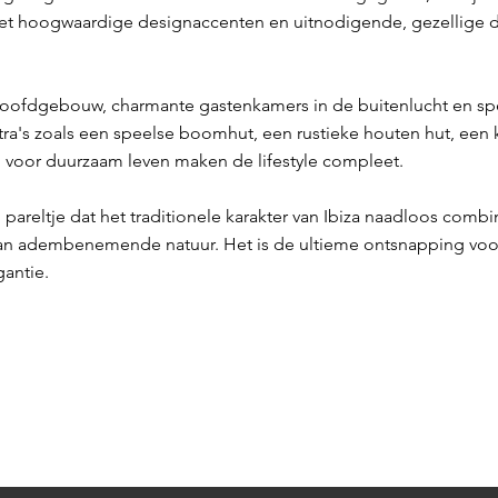
t hoogwaardige designaccenten en uitnodigende, gezellige det
ofdgebouw, charmante gastenkamers in de buitenlucht en spec
xtra's zoals een speelse boomhut, een rustieke houten hut, een
 voor duurzaam leven maken de lifestyle compleet.
 pareltje dat het traditionele karakter van Ibiza naadloos com
an adembenemende natuur. Het is de ultieme ontsnapping voor
gantie.