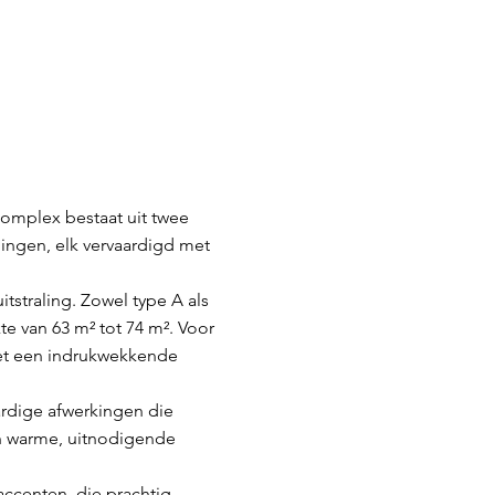
complex bestaat uit twee
ngen, elk vervaardigd met
straling. Zowel type A als
 van 63 m² tot 74 m². Voor
 met een indrukwekkende
ardige afwerkingen die
en warme, uitnodigende
accenten, die prachtig