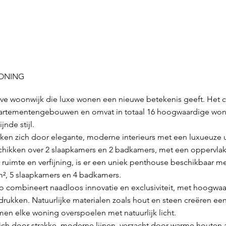
WONING
eve woonwijk die luxe wonen een nieuwe betekenis geeft. Het 
artementengebouwen en omvat in totaal 16 hoogwaardige woni
jnde stijl.
 zich door elegante, moderne interieurs met een luxueuze uit
hikken over 2 slaapkamers en 2 badkamers, met een oppervlakte
e ruimte en verfijning, is er een uniek penthouse beschikbaar
², 5 slaapkamers en 4 badkamers.
cio combineert naadloos innovatie en exclusiviteit, met hoogwa
rukken. Natuurlijke materialen zoals hout en steen creëren e
men elke woning overspoelen met natuurlijk licht.
ich door strakke, moderne lijnen, verzacht door warme houten 