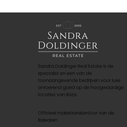
Sandra Doldinger Real Estate is de
specialist en een van de
toonaangevende bedrijven voor luxe
onroerend goed op de hoogwaardige
locaties van Ibiza.
Officieel makelaarskantoor van de
Balearen