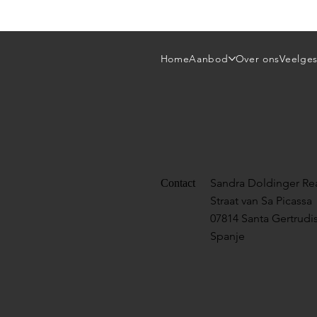
Home
Aanbod
Over ons
Veelges
Sandra Doldinger Rea
Contact
Straat van Sa Picassa
07814 Santa Gertrudis
Spanje