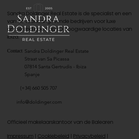
Sandra Doldinger Real Estate is de specialist en een
van de toonaangevende bedrijven voor luxe
onroerend goed op de hoogwaardige locaties van
Ibiza.
Sandra Doldinger Real Estate
Contact
Straat van Sa Picassa
07814 Santa Gertrudis - Ibiza
Spanje
(+34) 660 505 707
info@doldinger.com
Officieel makelaarskantoor van de Balearen
Impressum
|
Cookiebeleid
|
Privacybeleid
|