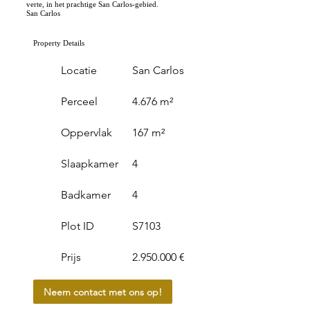
verte, in het prachtige San Carlos-gebied.
San Carlos
Property Details
Locatie
San Carlos
Perceel
4.676 m²
Oppervlak
167 m²
Slaapkamer
4
Badkamer
4
Plot ID
S7103
Prijs
2.950.000 €
Neem contact met ons op!