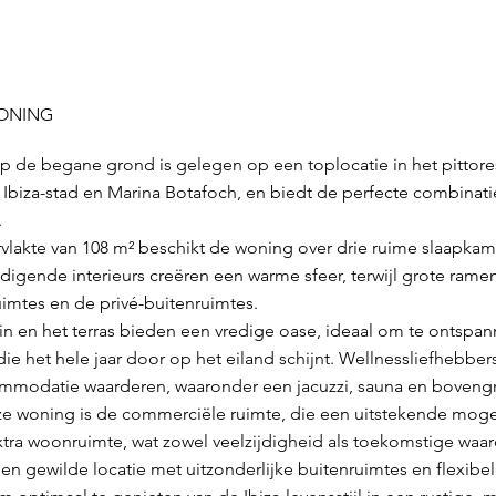
WONING
 op de begane grond is gelegen op een toplocatie in het pittor
 Ibiza-stad en Marina Botafoch, en biedt de perfecte combinati
.
lakte van 108 m² beschikt de woning over drie ruime slaapka
digende interieurs creëren een warme sfeer, terwijl grote ram
imtes en de privé-buitenruimtes.
n en het terras bieden een vredige oase, ideaal om te ontspa
ie het hele jaar door op het eiland schijnt. Wellnessliefhebber
ommodatie waarderen, waaronder een jacuzzi, sauna en boven
ze woning is de commerciële ruimte, die een uitstekende moge
a woonruimte, wat zowel veelzijdigheid als toekomstige waar
n gewilde locatie met uitzonderlijke buitenruimtes en flexib