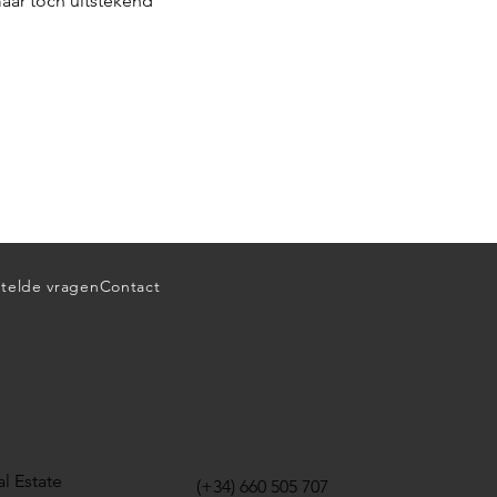
maar toch uitstekend
telde vragen
Contact
l Estate
(+34) 660 505 707