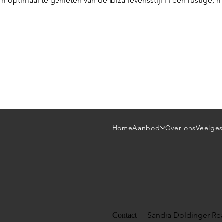
optimaal te genieten van de Ibiza-levensstijl in een rustige, 
Home
Aanbod
Over ons
Veelges
Sandra Doldinger Rea
Contact