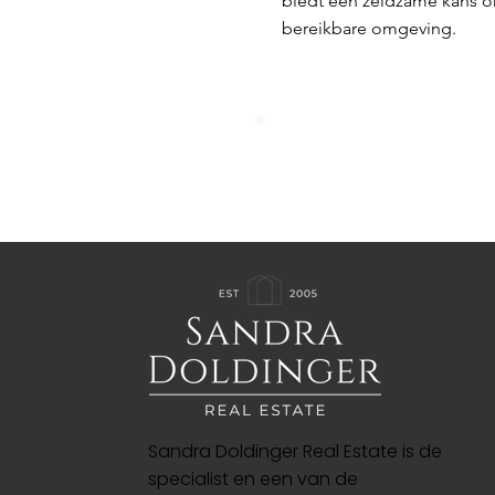
biedt een zeldzame kans om 
bereikbare omgeving.
Sandra Doldinger Real Estate is de
specialist en een van de