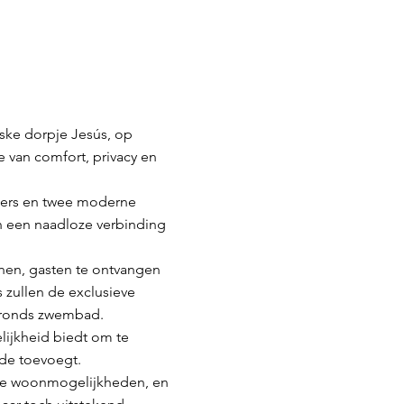
eske dorpje Jesús, op
e van comfort, privacy en
mers en twee moderne
en een naadloze verbinding
nnen, gasten te ontvangen
s zullen de exclusieve
gronds zwembad.
lijkheid biedt om te
de toevoegt.
ele woonmogelijkheden, en