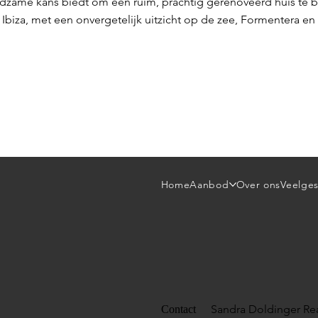
ldzame kans biedt om een ruim, prachtig gerenoveerd huis te b
 Ibiza, met een onvergetelijk uitzicht op de zee, Formentera en
Home
Aanbod
Over ons
Veelges
Sandra Doldinger Rea
Contact