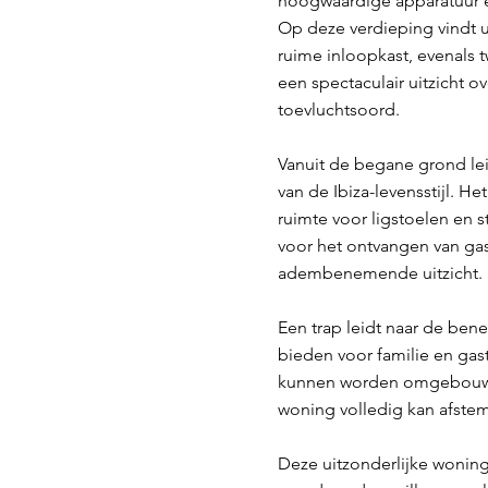
hoogwaardige apparatuur e
Op deze verdieping vindt u
ruime inloopkast, evenals
een spectaculair uitzicht o
toevluchtsoord.
Vanuit de begane grond lei
van de Ibiza-levensstijl. 
ruimte voor ligstoelen en s
voor het ontvangen van gast
adembenemende uitzicht.
Een trap leidt naar de be
bieden voor familie en gas
kunnen worden omgebouwd t
woning volledig kan afstemm
Deze uitzonderlijke wonin