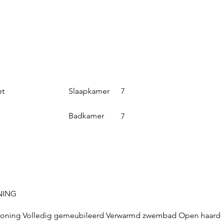
Slaapkamer
et
7
Badkamer
7
NING
tioning Volledig gemeubileerd Verwarmd zwembad Open haard