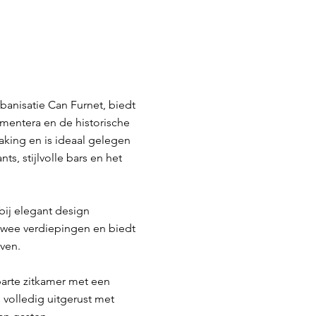
banisatie Can Furnet, biedt
mentera en de historische
king en is ideaal gelegen
s, stijlvolle bars en het
bij elegant design
twee verdiepingen en biedt
even.
arte zitkamer met een
volledig uitgerust met