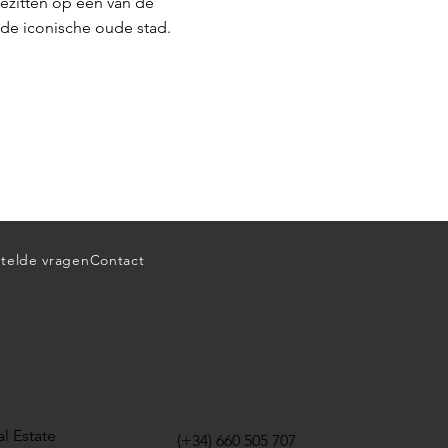
ezitten op een van de
 de iconische oude stad.
telde vragen
Contact
l Estate
(+34) 660 505 707