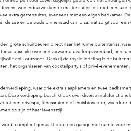
n ontworpen voor zowel dagelijks gebruik als het ontvangen v
 tevens twee indrukwekkende master suites, elk met een luxe 
 twee extra gastensuites, eveneens met een eigen badkamer. D
ver de zee en de oude binnenstad van Ibiza, wat zorgt voor een w
den grote schuifdeuren direct naar het ruime buitenterras, waa
Het terras beschikt over een verwarmd overloopzwembad, een r
tijlvolle chill-outzones. Dankzij de royale indeling is de buiten
en, het organiseren van cocktailparty's of privé-evenementen, t
nedenverdieping, waar drie extra slaapkamers en twee badkame
ten. Deze verdieping beschikt ook over diverse multifunctione
ot een privéspa, fitnessruimte of thuisbioscoop, waardoor 
en op zijn of haar levensstijl.
g wordt compleet gemaakt door een garage met ruimte voor max