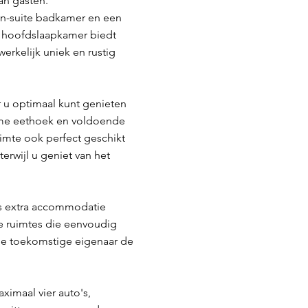
an gasten.
en-suite badkamer en een
e hoofdslaapkamer biedt
erkelijk uniek en rustig
r u optimaal kunt genieten
uime eethoek en voldoende
ruimte ook perfect geschikt
erwijl u geniet van het
rs extra accommodatie
le ruimtes die eenvoudig
de toekomstige eigenaar de
imaal vier auto's,