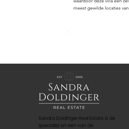
waardoor deze villa een ze
meest gewilde locaties van
Sandra Doldinger Real Estate is de
specialist en een van de