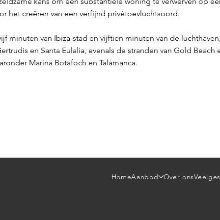
n zeldzame kans om een substantiële woning te verwerven op e
oor het creëren van een verfijnd privétoevluchtsoord.
ijf minuten van Ibiza-stad en vijftien minuten van de luchthaven,
Gertrudis en Santa Eulalia, evenals de stranden van Gold Beach 
aaronder Marina Botafoch en Talamanca.
Home
Aanbod
Over ons
Veelges