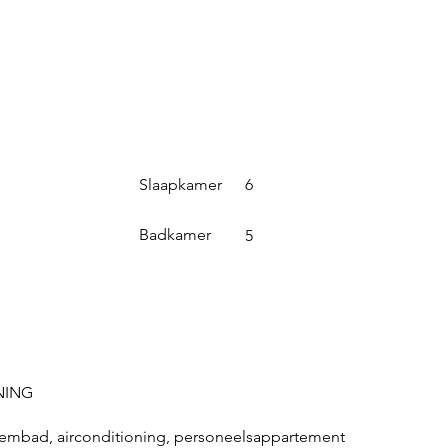
Slaapkamer
6
Badkamer
5
NING
wembad, airconditioning, personeelsappartement