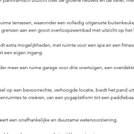
ir panoramisch uitzicht over de groene heuvels en de vallei,
uime terrassen, waaronder een volledig uitgeruste buitenkeuk
l grenzen aan een groot overloopzwembad met uitzicht op het 
 extra mogelijkheden, met ruimte voor een spa en een fitness
t een eigen ingang.
er meer een ruime garage voor drie voertuigen, een overdekte
el op een bevoorrechte, verhoogde locatie, biedt het pand u
nruimtes te creëren, van een yogaplatform tot een paddleba
eert een onafhankelijke en duurzame watervoorziening.