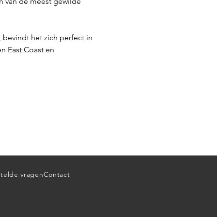
en van de meest gewilde
 bevindt het zich perfect in
en East Coast en
telde vragen
Contact