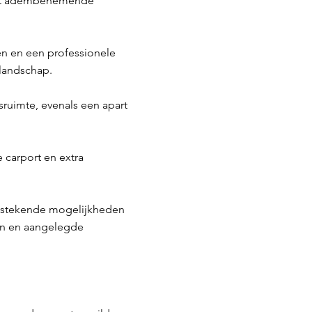
 met adembenemende
en en een professionele
landschap.
ruimte, evenals een apart
 carport en extra
itstekende mogelijkheden
an en aangelegde