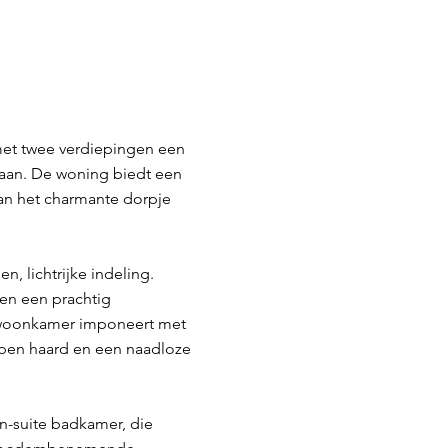
 met twee verdiepingen een
baan. De woning biedt een
van het charmante dorpje
 lichtrijke indeling.
den een prachtig
 woonkamer imponeert met
open haard en een naadloze
n-suite badkamer, die