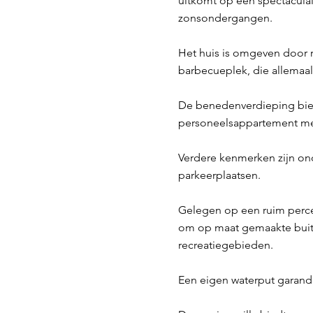
uitkomt op een spectacula
zonsondergangen.
Het huis is omgeven door r
barbecueplek, die allemaa
De benedenverdieping biedt
personeelsappartement me
Verdere kenmerken zijn ond
parkeerplaatsen.
Gelegen op een ruim perce
om op maat gemaakte buite
recreatiegebieden.
Een eigen waterput garand