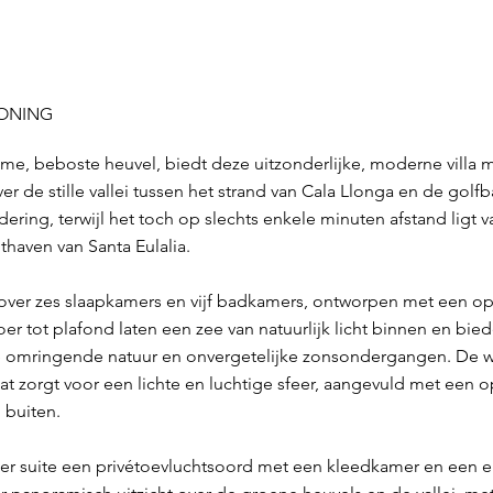
WONING
me, beboste heuvel, biedt deze uitzonderlijke, moderne villa
 de stille vallei tussen het strand van Cala Llonga en de golf
ering, terwijl het toch op slechts enkele minuten afstand ligt 
thaven van Santa Eulalia.
er zes slaapkamers en vijf badkamers, ontworpen met een open,
er tot plafond laten een zee van natuurlijk licht binnen en bie
de omringende natuur en onvergetelijke zonsondergangen. De
 zorgt voor een lichte en luchtige sfeer, aangevuld met een 
 buiten.
er suite een privétoevluchtsoord met een kleedkamer en een e