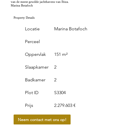
van de meest gewilde jachthavens van Ibiza.
Marina Botafoch
Property Details
Locatie
Marina Botafoch
Perceel
Oppervlak
151 m²
Slaapkamer
2
Badkamer
2
Plot ID
S3304
Prijs
2.279.603 €
Neem contact met ons op!