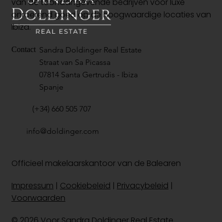
van de toonaangevende bedrijven voor luxe
onroerend goed op de hoogwaardige locaties van
Ibiza.
Sandra Doldinger Real Estate
Contact
Straat van Sa Picassa
07814 Santa Gertrudis - Ibiza
Spanje
(+34) 660 505 707
info@doldinger.com
Officieel makelaarskantoor van de Balearen
Impressum
|
Cookiebeleid
|
Privacybeleid
|
Voorwaarden
© 2026 Voor Sandra Doldinger Real Estate