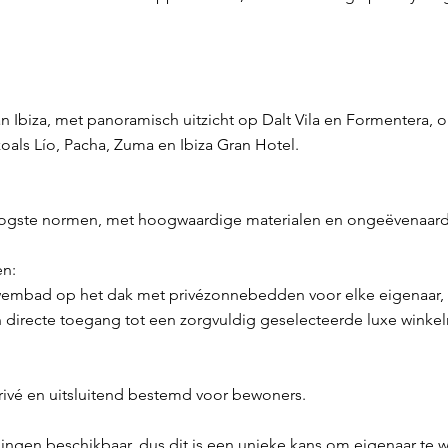
an Ibiza, met panoramisch uitzicht op Dalt Vila en Formentera,
als Lío, Pacha, Zuma en Ibiza Gran Hotel.
ogste normen, met hoogwaardige materialen en ongeëvenaarde
en:
embad op het dak met privézonnebedden voor elke eigenaar,
n directe toegang tot een zorgvuldig geselecteerde luxe winkel
rivé en uitsluitend bestemd voor bewoners.
oningen beschikbaar, dus dit is een unieke kans om eigenaar te 