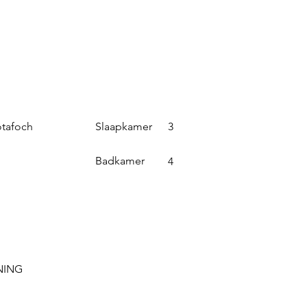
Slaapkamer
otafoch
3
Badkamer
4
NING