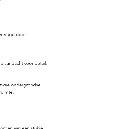
 omringd door
 aandacht voor detail.
 twee ondergrondse
ruimte.
worden van een stukje