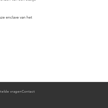
euze enclave van het
telde vragen
Contact