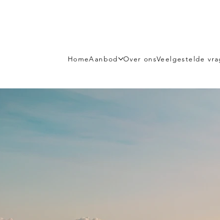
Home
Aanbod
Over ons
Veelgestelde vr