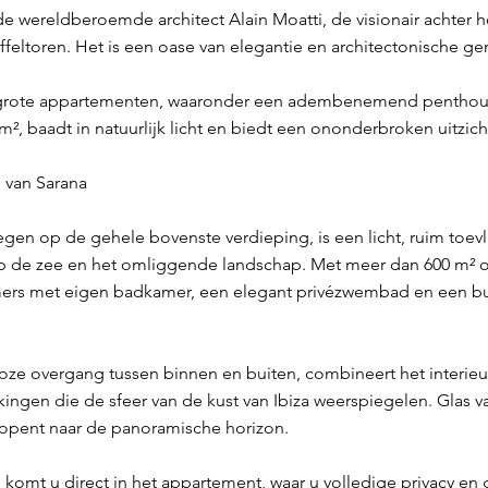
e wereldberoemde architect Alain Moatti, de visionair achter 
ffeltoren. Het is een oase van elegantie en architectonische geni
l grote appartementen, waaronder een adembenemend penthous
², baadt in natuurlijk licht en biedt een ononderbroken uitzic
 van Sarana
gen op de gehele bovenste verdieping, is een licht, ruim toe
de zee en het omliggende landschap. Met meer dan 600 m² o
mers met eigen badkamer, een elegant privézwembad en een b
e overgang tussen binnen en buiten, combineert het interieur n
ingen die de sfeer van de kust van Ibiza weerspiegelen. Glas va
 opent naar de panoramische horizon.
g komt u direct in het appartement, waar u volledige privacy en 