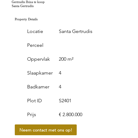
Gertrudis Ibiza te koop
Santa Gertrudis
Property Details
Locatie
Santa Gertrudis
Perceel
Oppervlak
200 m²
Slaapkamer
4
Badkamer
4
Plot ID
S2401
Prijs
€ 2.800.000
Neem contact met ons op!