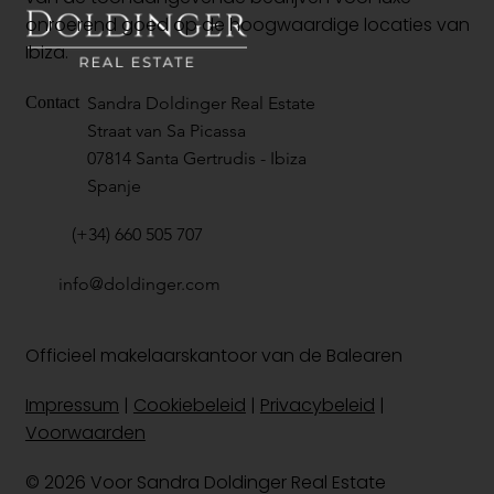
onroerend goed op de hoogwaardige locaties van
Ibiza.
Sandra Doldinger Real Estate
Contact
Straat van Sa Picassa
07814 Santa Gertrudis - Ibiza
Spanje
(+34) 660 505 707
info@doldinger.com
Officieel makelaarskantoor van de Balearen
Impressum
|
Cookiebeleid
|
Privacybeleid
|
Voorwaarden
© 2026 Voor Sandra Doldinger Real Estate