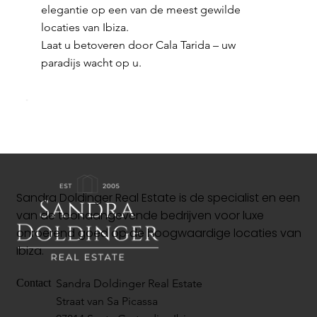
elegantie op een van de meest gewilde
locaties van Ibiza.
Laat u betoveren door Cala Tarida – uw
paradijs wacht op u.
Sandra Doldinger Real Estate is de specialist en een
van de toonaangevende bedrijven voor luxe
onroerend goed op de hoogwaardige locaties van
Ibiza.
Sandra Doldinger Real Estate
Contact
Straat van Sa Picassa