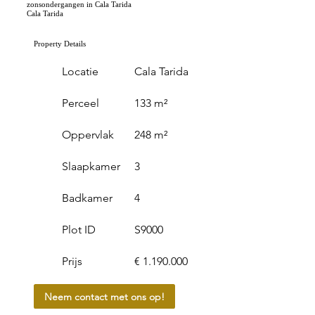
zonsondergangen in Cala Tarida
Cala Tarida
Property Details
Locatie
Cala Tarida
Perceel
133 m²
Oppervlak
248 m²
Slaapkamer
3
Badkamer
4
Plot ID
S9000
Prijs
€ 1.190.000
Neem contact met ons op!