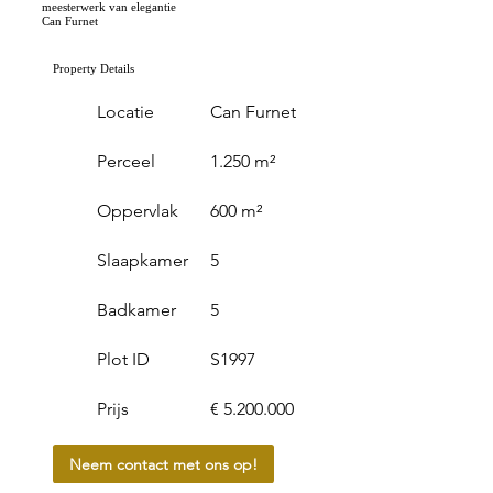
meesterwerk van elegantie
Can Furnet
Property Details
Locatie
Can Furnet
Perceel
1.250 m²
Oppervlak
600 m²
Slaapkamer
5
Badkamer
5
Plot ID
S1997
Prijs
€ 5.200.000
Neem contact met ons op!