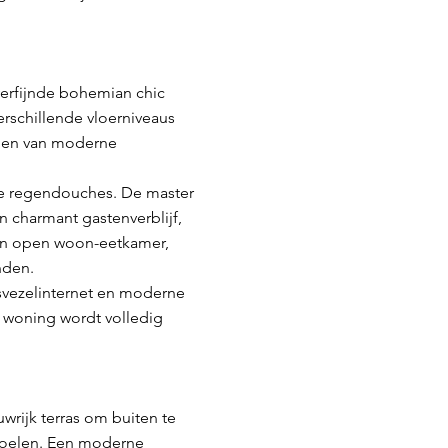
verfijnde bohemian chic
rschillende vloerniveaus
zien van moderne
xe regendouches. De master
 charmant gastenverblijf,
een open woon-eetkamer,
nden.
lasvezelinternet en moderne
e woning wordt volledig
rijk terras om buiten te
toelen. Een moderne