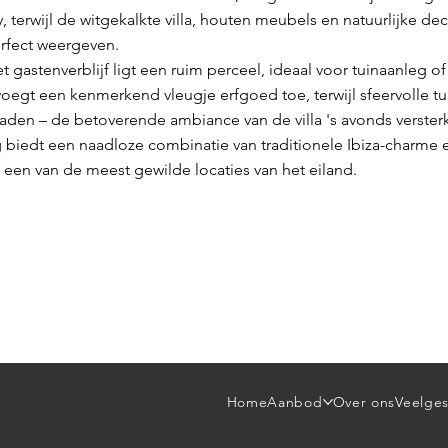
y, terwijl de witgekalkte villa, houten meubels en natuurlijke de
perfect weergeven.
 gastenverblijf ligt een ruim perceel, ideaal voor tuinaanleg o
voegt een kenmerkend vleugje erfgoed toe, terwijl sfeervolle tui
paden – de betoverende ambiance van de villa 's avonds versterk
 biedt een naadloze combinatie van traditionele Ibiza-charme
 een van de meest gewilde locaties van het eiland.
Home
Aanbod
Over ons
Veelges