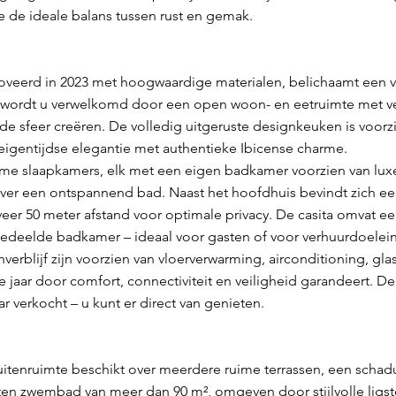
e de ideale balans tussen rust en gemak.
noveerd in 2023 met hoogwaardige materialen, belichaamt een 
t wordt u verwelkomd door een open woon- en eetruimte met ve
e sfeer creëren. De volledig uitgeruste designkeuken is voor
igentijdse elegantie met authentieke Ibicense charme.
ruime slaapkamers, elk met een eigen badkamer voorzien van lu
ver een ontspannend bad. Naast het hoofdhuis bevindt zich een
eer 50 meter afstand voor optimale privacy. De casita omvat 
edeelde badkamer – ideaal voor gasten of voor verhuurdoelei
enverblijf zijn voorzien van vloerverwarming, airconditioning, g
e jaar door comfort, connectiviteit en veiligheid garandeert. D
 verkocht – u kunt er direct van genieten.
tenruimte beschikt over meerdere ruime terrassen, een schaduw
en zwembad van meer dan 90 m², omgeven door stijlvolle ligs