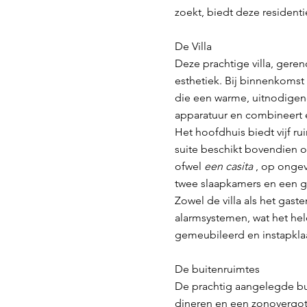
zoekt, biedt deze residenti
De Villa
Deze prachtige villa, gere
esthetiek. Bij binnenkoms
die een warme, uitnodigend
apparatuur en combineert e
Het hoofdhuis biedt vijf 
suite beschikt bovendien o
ofwel
een casita
, op ongev
twee slaapkamers en een g
Zowel de villa als het gast
alarmsystemen, wat het hel
gemeubileerd en instapklaar
De buitenruimtes
De prachtig aangelegde bui
dineren en een zonovergot