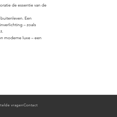
coratie de essentie van de
f buitenleven. Een
nverlichting – zoals
t.
 en moderne luxe – een
telde vragen
Contact