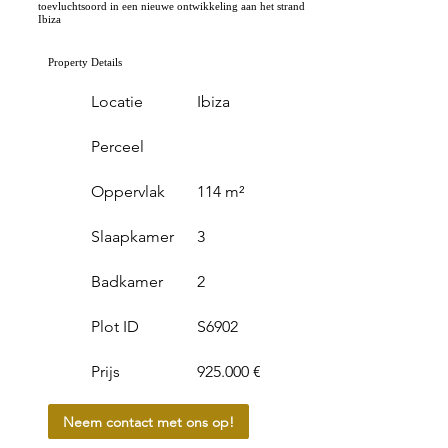
toevluchtsoord in een nieuwe ontwikkeling aan het strand
Ibiza
Property Details
Locatie
Ibiza
Perceel
Oppervlak
114 m²
Slaapkamer
3
Badkamer
2
Plot ID
S6902
Prijs
925.000 €
Neem contact met ons op!