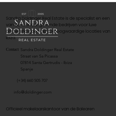
Sandra Doldinger Real Estate is de specialist en een
van de toonaangevende bedrijven voor luxe
onroerend goed op de hoogwaardige locaties van
Ibiza.
Sandra Doldinger Real Estate
Contact
Straat van Sa Picassa
07814 Santa Gertrudis - Ibiza
Spanje
(+34) 660 505 707
info@doldinger.com
Officieel makelaarskantoor van de Balearen