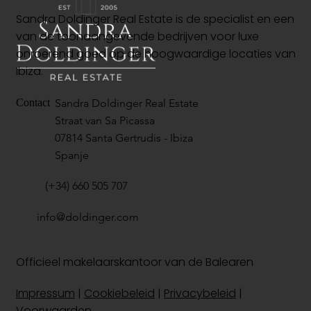
Sandra Doldinger Real Estate is de specialist en een
van de toonaangevende bedrijven voor luxe
onroerend goed op de hoogwaardige locaties van
Ibiza.
Sandra Doldinger Real Estate
Contact
Straat van Sa Picassa
07814 Santa Gertrudis - Ibiza
Spanje
(+34) 660 505 707
info@doldinger.com
Officieel makelaarskantoor van de Balearen
Impressum
|
Cookiebeleid
|
Privacybeleid
|
Voorwaarden