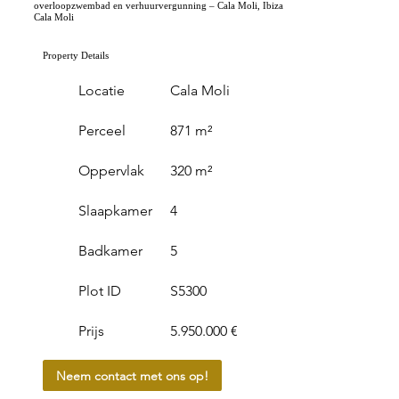
overloopzwembad en verhuurvergunning – Cala Moli, Ibiza
Cala Moli
Property Details
Locatie
Cala Moli
Perceel
871 m²
Oppervlak
320 m²
Slaapkamer
4
Badkamer
5
Plot ID
S5300
Prijs
5.950.000 €
Neem contact met ons op!