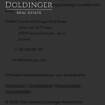
onroerend goed op de hoogwaardige locaties van
Ibiza.
Sandra Doldinger Real Estate
Contact
Straat van Sa Picassa
07814 Santa Gertrudis - Ibiza
Spanje
(+34) 660 505 707
info@doldinger.com
Officieel makelaarskantoor van de Balearen
Impressum
|
Cookiebeleid
|
Privacybeleid
|
Voorwaarden
© 2026 Voor Sandra Doldinger Real Estate