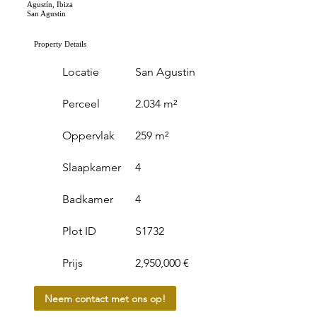
Agustín, Ibiza
San Agustin
Property Details
Locatie
San Agustin
Perceel
2.034 m²
Oppervlak
259 m²
Slaapkamer
4
Badkamer
4
Plot ID
S1732
Prijs
2,950,000 €
Neem contact met ons op!