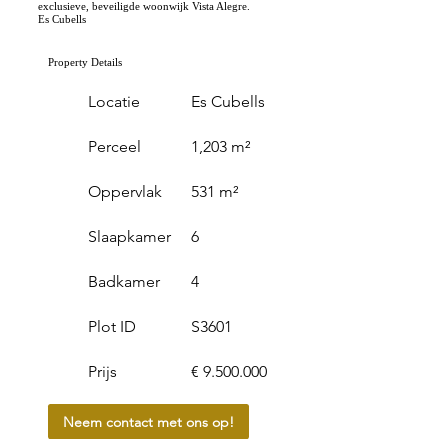
exclusieve, beveiligde woonwijk Vista Alegre.
Es Cubells
Property Details
Locatie
Es Cubells
Perceel
1,203 m²
Oppervlak
531 m²
Slaapkamer
6
Badkamer
4
Plot ID
S3601
Prijs
€ 9.500.000
Neem contact met ons op!