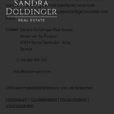
van de toonaangevende bedrijven voor luxe
onroerend goed op de hoogwaardige locaties van
Ibiza.
Sandra Doldinger Real Estate
Contact
Straat van Sa Picassa
07814 Santa Gertrudis - Ibiza
Spanje
(+34) 660 505 707
info@doldinger.com
Officieel makelaarskantoor van de Balearen
Impressum
|
Cookiebeleid
|
Privacybeleid
|
Voorwaarden