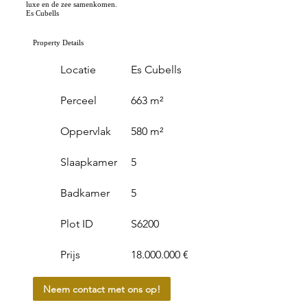
luxe en de zee samenkomen.
Es Cubells
Property Details
Locatie
Es Cubells
Perceel
663 m²
Oppervlak
580 m²
Slaapkamer
5
Badkamer
5
Plot ID
S6200
Prijs
18.000.000 €
Neem contact met ons op!