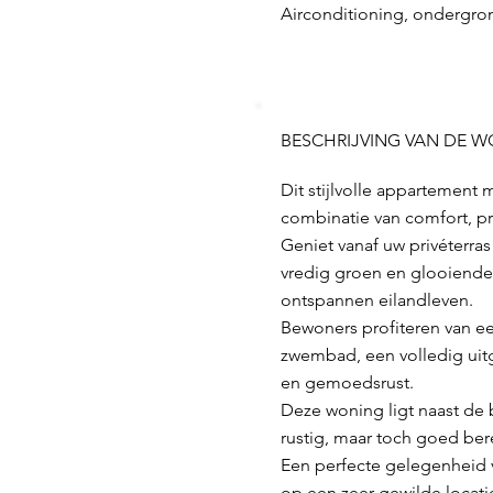
Airconditioning, ondergron
BESCHRIJVING VAN DE 
Dit stijlvolle appartement 
combinatie van comfort, pr
Geniet vanaf uw privéterras
vredig groen en glooiende 
ontspannen eilandleven.
Bewoners profiteren van e
zwembad, een volledig uit
en gemoedsrust.
Deze woning ligt naast de 
rustig, maar toch goed ber
Een perfecte gelegenheid v
op een zeer gewilde locati