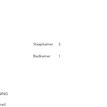
Slaapkamer
a
2
Badkamer
1
NING
bad