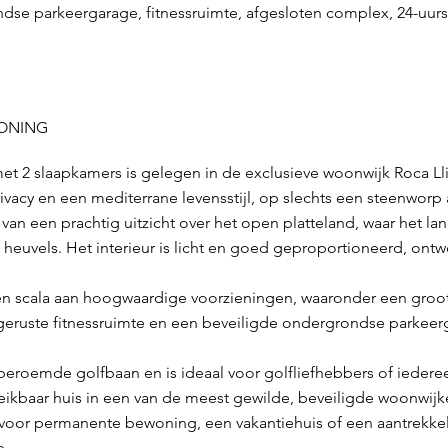
dse parkeergarage, fitnessruimte, afgesloten complex, 24-uurs
WONING
met 2 slaapkamers is gelegen in de exclusieve woonwijk Roca Ll
ivacy en een mediterrane levensstijl, op slechts een steenworp 
 van een prachtig uitzicht over het open platteland, waar het la
heuvels. Het interieur is licht en goed geproportioneerd, ont
en scala aan hoogwaardige voorzieningen, waaronder een gro
geruste fitnessruimte en een beveiligde ondergrondse parkeer
beroemde golfbaan en is ideaal voor golfliefhebbers of iederee
eikbaar huis in een van de meest gewilde, beveiligde woonwijke
oor permanente bewoning, een vakantiehuis of een aantrekkelij
e.