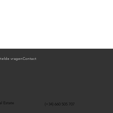
telde vragen
Contact
l Estate
(+34) 660 505 707