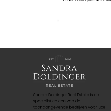
Sandra Doldinger Real Estate is de
specialist en een van de
toonaangevende bedrijven voor luxe