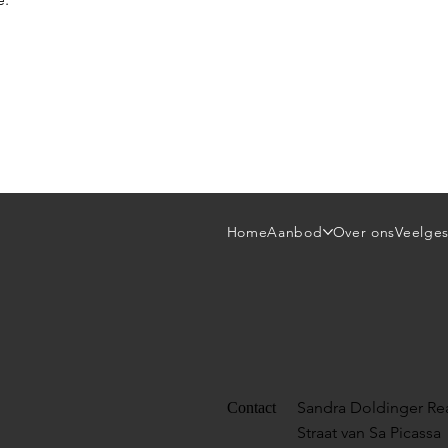
Home
Aanbod
Over ons
Veelges
Sandra Doldinger Rea
Contact
Straat van Sa Picassa