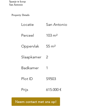
Spanje te koop
San Antonio
Property Details
Locatie
San Antonio
Perceel
103 m²
Oppervlak
55 m²
Slaapkamer
2
Badkamer
1
Plot ID
S9503
Prijs
615.000 €
Neem contact met ons op!