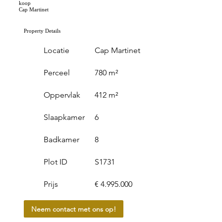
koop
Cap Martinet
Property Details
Locatie
Cap Martinet
Perceel
780 m²
Oppervlak
412 m²
Slaapkamer
6
Badkamer
8
Plot ID
S1731
Prijs
€ 4.995.000
Neem contact met ons op!