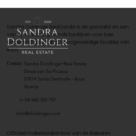
Sandra Doldinger Real Estate is de specialist en een
van de toonaangevende bedrijven voor luxe
onroerend goed op de hoogwaardige locaties van
Ibiza.
Sandra Doldinger Real Estate
Contact
Straat van Sa Picassa
07814 Santa Gertrudis - Ibiza
Spanje
(+34) 660 505 707
info@doldinger.com
Officieel makelaarskantoor van de Balearen