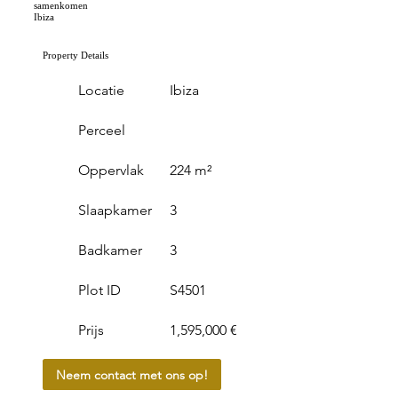
samenkomen
Ibiza
Property Details
Locatie
Ibiza
Perceel
Oppervlak
224 m²
Slaapkamer
3
Badkamer
3
Plot ID
S4501
Prijs
1,595,000 €
Neem contact met ons op!