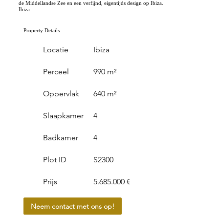
de Middellandse Zee en een verfijnd, eigentijds design op Ibiza.
Ibiza
Property Details
Locatie
Ibiza
Perceel
990 m²
Oppervlak
640 m²
Slaapkamer
4
Badkamer
4
Plot ID
S2300
Prijs
5.685.000 €
Neem contact met ons op!