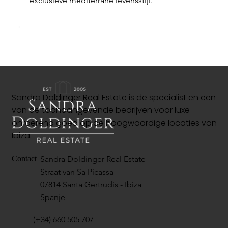
exclusieve mediterrane levensstijl.
Sandra Doldinger Real Estate is de specialist en een
van de toonaangevende bedrijven voor luxe
onroerend goed op de hoogwaardige locaties van
Ibiza.
Sandra Doldinger Real Estate
Contact
Straat van Sa Picassa
07814 Santa Gertrudis - Ibiza
Spanje
(+34) 660 505 707