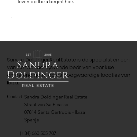
leven op Ibiza begint hier.
Sandra Doldinger Real Estate is de specialist en een
van de toonaangevende bedrijven voor luxe
onroerend goed op de hoogwaardige locaties van
Ibiza.
Sandra Doldinger Real Estate
Contact
Straat van Sa Picassa
07814 Santa Gertrudis - Ibiza
Spanje
(+34) 660 505 707