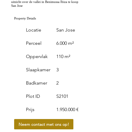
uitzicht over de vallei in Benimussa Ibiza te koop
San Jose
Property Details
Locatie
San Jose
Perceel
6.000 m²
Oppervlak
110 m²
Slaapkamer
3
Badkamer
2
Plot ID
S2101
Prijs
1.950.000 €
Neem contact met ons op!