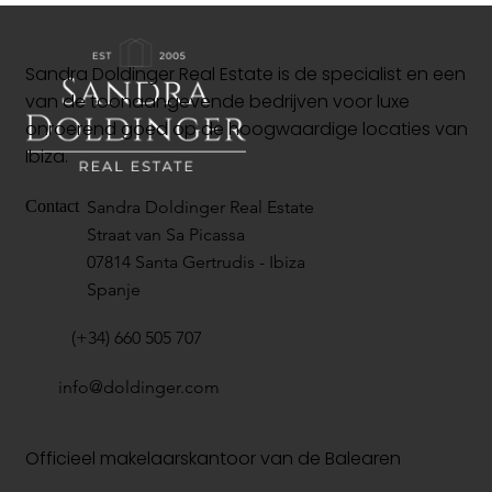
Sandra Doldinger Real Estate is de specialist en een
van de toonaangevende bedrijven voor luxe
onroerend goed op de hoogwaardige locaties van
Ibiza.
Sandra Doldinger Real Estate
Contact
Straat van Sa Picassa
07814 Santa Gertrudis - Ibiza
Spanje
(+34) 660 505 707
info@doldinger.com
Officieel makelaarskantoor van de Balearen