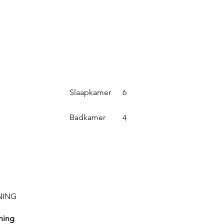
Slaapkamer
6
Badkamer
4
NING
ning