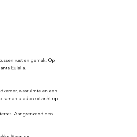
s tussen rust en gemak. Op
anta Eulalia.
badkamer, wasruimte en een
e ramen bieden uitzicht op
éterras. Aangrenzend een
rakke lijnen en