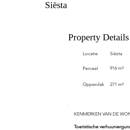
Siësta
Property Details
Locatie
Siësta
916 m²
Perceel
Oppervlak
271 m²
KENMERKEN VAN DE WO
Toeristische verhuurvergun