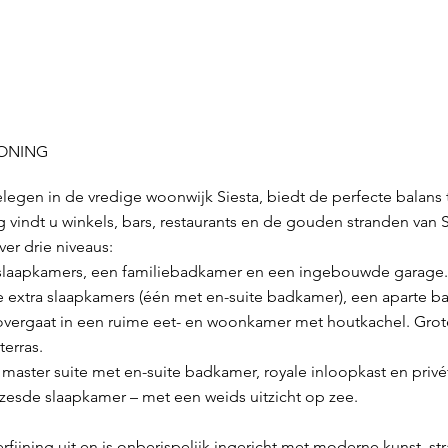
WONING
gelegen in de vredige woonwijk Siesta, biedt de perfecte balan
 vindt u winkels, bars, restaurants en de gouden stranden van S
r drie niveaus:
slaapkamers, een familiebadkamer en een ingebouwde garage.
e extra slaapkamers (één met en-suite badkamer), een aparte 
 overgaat in een ruime eet- en woonkamer met houtkachel. Grot
erras.
master suite met en-suite badkamer, royale inloopkast en priv
zesde slaapkamer – met een weids uitzicht op zee.
erfijning uit en is onberispelijk ingericht met moderne kunst, st