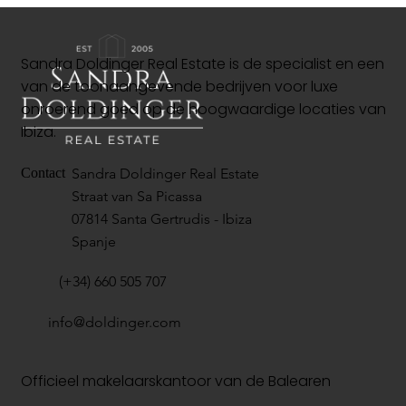
Sandra Doldinger Real Estate is de specialist en een
van de toonaangevende bedrijven voor luxe
onroerend goed op de hoogwaardige locaties van
Ibiza.
Sandra Doldinger Real Estate
Contact
Straat van Sa Picassa
07814 Santa Gertrudis - Ibiza
Spanje
(+34) 660 505 707
info@doldinger.com
Officieel makelaarskantoor van de Balearen