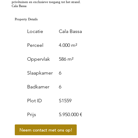
privétuinen en exclusieve toegang tot het strand.
Cala Bassa
Property Details
Locatie
Cala Bassa
Perceel
4.000 m²
Oppervlak
586 m²
Slaapkamer
6
Badkamer
6
Plot ID
S1559
Prijs
5.950.000 €
Neem contact met ons op!