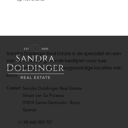
Sandra Doldinger Real Estate is de specialist en een
van de toonaangevende bedrijven voor luxe
onroerend goed op de hoogwaardige locaties van
Ibiza.
Sandra Doldinger Real Estate
Contact
Straat van Sa Picassa
07814 Santa Gertrudis - Ibiza
Spanje
(+34) 660 505 707