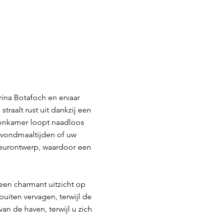
rina Botafoch en ervaar
traalt rust uit dankzij een
woonkamer loopt naadloos
 avondmaaltijden of uw
rieurontwerp, waardoor een
een charmant uitzicht op
buiten vervagen, terwijl de
an de haven, terwijl u zich