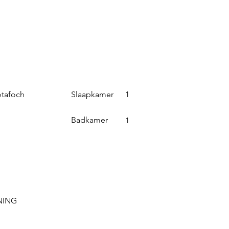
Slaapkamer
otafoch
1
Badkamer
1
NING