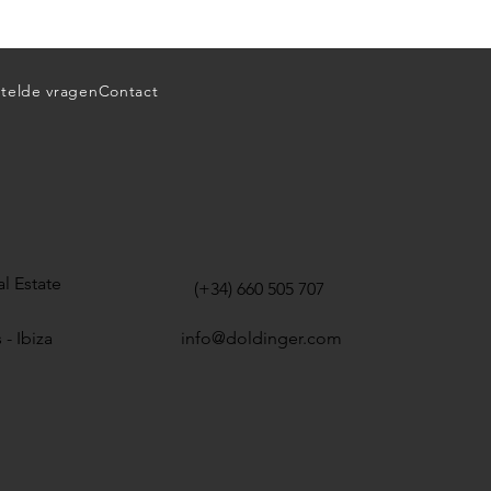
telde vragen
Contact
l Estate
(+34) 660 505 707
 - Ibiza
info@doldinger.com