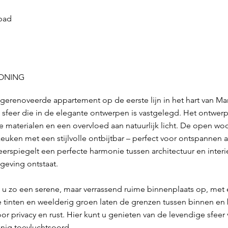
bad
WONING
 gerenoveerde appartement op de eerste lijn in het hart van Ma
e sfeer die in de elegante ontwerpen is vastgelegd. Het ontwerp s
nde materialen en een overvloed aan natuurlijk licht. De open 
 keuken met een stijlvolle ontbijtbar – perfect voor ontspannen
weerspiegelt een perfecte harmonie tussen architectuur en inte
eving ontstaat.
u zo een serene, maar verrassend ruime binnenplaats op, met 
jke tinten en weelderig groen laten de grenzen tussen binnen en 
or privacy en rust. Hier kunt u genieten van de levendige sfeer v
nnig toevluchtsoord.