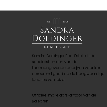
Sandra Doldinger Real Estate is de
specialist en een van de
toonaangevende bedrijven voor luxe
onroerend goed op de hoogwaardige
locaties van Ibiza.
Officieel makelaarskantoor van de
Balearen