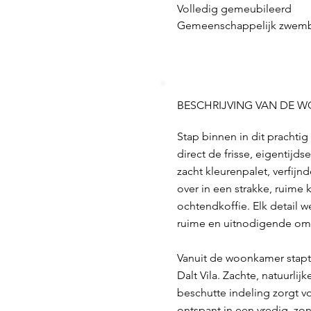
Volledig gemeubileerd
Gemeenschappelijk zwem
BESCHRIJVING VAN DE 
Stap binnen in dit prachtig
direct de frisse, eigentijds
zacht kleurenpalet, verfij
over in een strakke, ruime
ochtendkoffie. Elk detail 
ruime en uitnodigende omg
Vanuit de woonkamer stapt 
Dalt Vila. Zachte, natuurli
beschutte indeling zorgt vo
ontspant in een vredig, zo