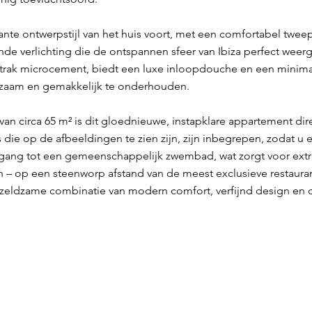
ante ontwerpstijl van het huis voort, met een comfortabel tw
de verlichting die de ontspannen sfeer van Ibiza perfect weer
trak microcement, biedt een luxe inloopdouche en een minimal
uurzaam en gemakkelijk te onderhouden.
n circa 65 m² is dit gloednieuwe, instapklare appartement dir
die op de afbeeldingen te zien zijn, zijn inbegrepen, zodat u er
ng tot een gemeenschappelijk zwembad, wat zorgt voor extra
 – op een steenworp afstand van de meest exclusieve restaurant
 zeldzame combinatie van modern comfort, verfijnd design e