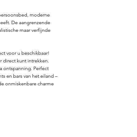
eepersoonsbed, moderne
geeft. De aangrenzende
istische maar verfijnde
ect voor u beschikbaar!
 direct kunt intrekken.
 ontspanning. Perfect
s en bars van het eiland –
n de onmiskenbare charme