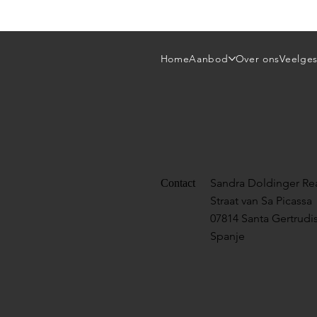
Home
Aanbod
Over ons
Veelges
Sandra Doldinger Rea
Contact
Straat van Sa Picassa
07814 Santa Gertrudis
Spanje