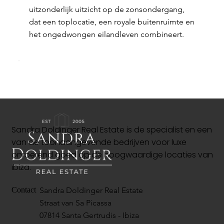
uitzonderlijk uitzicht op de zonsondergang,
dat een toplocatie, een royale buitenruimte en
het ongedwongen eilandleven combineert.
Sandra Doldinger Real Estate is de specialist en een
van de toonaangevende bedrijven voor luxe
onroerend goed op de hoogwaardige locaties van
Ibiza.
Sandra Doldinger Real Estate
Contact
Straat van Sa Picassa
07814 Santa Gertrudis - Ibiza