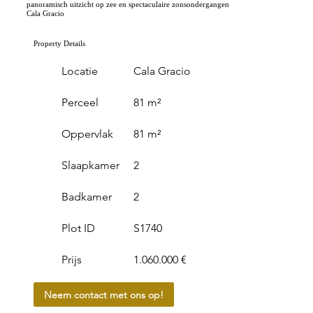
panoramisch uitzicht op zee en spectaculaire zonsondergangen
Cala Gracio
Property Details
Locatie
Cala Gracio
Perceel
81 m²
Oppervlak
81 m²
Slaapkamer
2
Badkamer
2
Plot ID
S1740
Prijs
1.060.000 €
Neem contact met ons op!