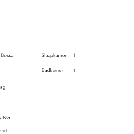
Slaapkamer
 Bossa
1
Badkamer
1
aag
NING
bad