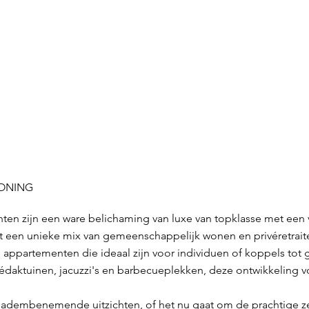
WONING
n zijn een ware belichaming van luxe van topklasse met een
dt een unieke mix van gemeenschappelijk wonen en privéretraite
ppartementen die ideaal zijn voor individuen of koppels tot ge
daktuinen, jacuzzi's en barbecueplekken, deze ontwikkeling v
dembenemende uitzichten, of het nu gaat om de prachtige zee