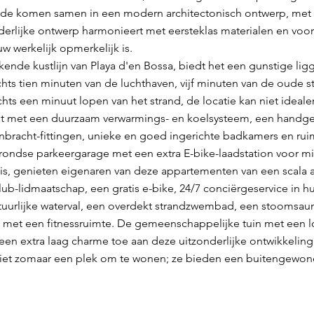
lde komen samen in een modern architectonisch ontwerp, met n
nderlijke ontwerp harmonieert met eersteklas materialen en voor
 werkelijk opmerkelijk is.
nde kustlijn van Playa d'en Bossa, biedt het een gunstige ligg
hts tien minuten van de luchthaven, vijf minuten van de oude st
hts een minuut lopen van het strand, de locatie kan niet idealer 
ust met een duurzaam verwarmings- en koelsysteem, een hand
bracht-fittingen, unieke en goed ingerichte badkamers en ru
rondse parkeergarage met een extra E-bike-laadstation voor mili
is, genieten eigenaren van deze appartementen van een scala 
ub-lidmaatschap, een gratis e-bike, 24/7 conciërgeservice in h
tuurlijke waterval, een overdekt strandzwembad, een stoomsau
 met een fitnessruimte. De gemeenschappelijke tuin met een
een extra laag charme toe aan deze uitzonderlijke ontwikkeling
iet zomaar een plek om te wonen; ze bieden een buitengewone 