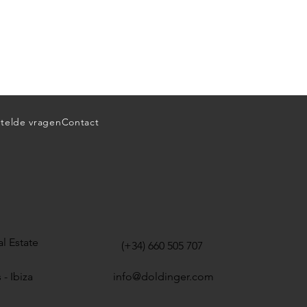
telde vragen
Contact
l Estate
(+34) 660 505 707
 - Ibiza
info@doldinger.com