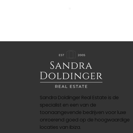
Sandra Doldinger Real Estate is de
specialist en een van de
toonaangevende bedrijven voor luxe
onroerend goed op de hoogwaardige
locaties van Ibiza.