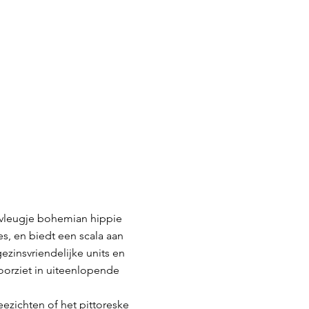
 vleugje bohemian hippie
s, en biedt een scala aan
zinsvriendelijke units en
oorziet in uiteenlopende
zichten of het pittoreske