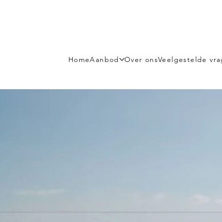
Home
Aanbod
Over ons
Veelgestelde vr