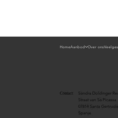
Home
Aanbod
Over ons
Veelges
Sandra Doldinger Rea
Contact
Straat van Sa Picassa
07814 Santa Gertrudis
Spanje