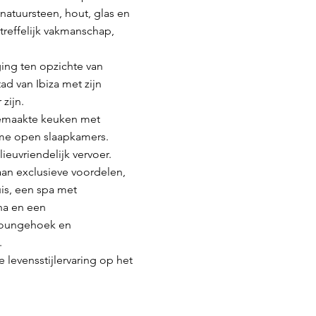
atuursteen, hout, glas en
treffelijk vakmanschap,
ing ten opzichte van
ad van Ibiza met zijn
zijn.
gemaakte keuken met
ime open slaapkamers.
euvriendelijk vervoer.
aan exclusieve voordelen,
uis, een spa met
na en een
 loungehoek en
.
levensstijlervaring op het