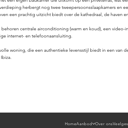
t een eigen badkamer die uitkomt op een privéterras, wat een 
nverdieping herbergt nog twee tweepersoonsslaapkamers en 
boven een prachtig uitzicht biedt over de kathedraal, de haven 
ehoren centrale airconditioning (warm en koud), een video-in
ge internet- en telefoonaansluiting.
olle woning, die een authentieke levensstijl biedt in een van d
Ibiza.
Home
Aanbod
Over ons
Veelges