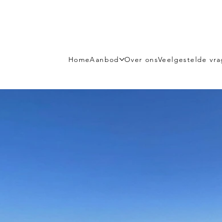
Home
Aanbod
Over ons
Veelgestelde vr