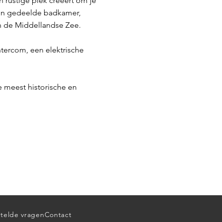
rustige plek creëert om je
een gedeelde badkamer,
en de Middellandse Zee.
tercom, een elektrische
e meest historische en
telde vragen
Contact