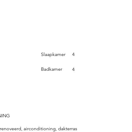
Slaapkamer
4
Badkamer
4
NING
enoveerd, airconditioning, dakterras