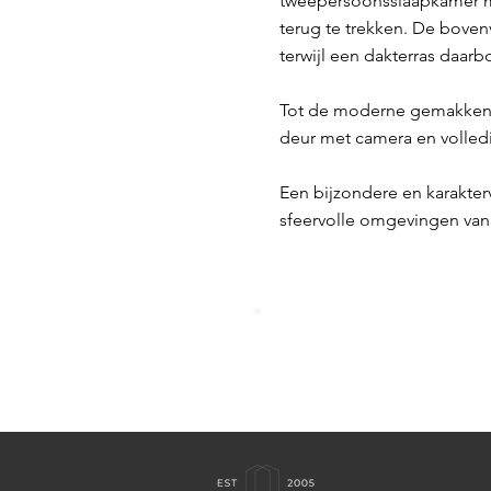
tweepersoonsslaapkamer me
terug te trekken. De bove
terwijl een dakterras daar
Tot de moderne gemakken b
deur met camera en volledi
Een bijzondere en karakterv
sfeervolle omgevingen van 