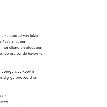
e kathedraal van Ibiza,
s 1999, met een
n het eiland en biedt een
tot de bruisende haven van
epingen, verkeert in
rondig gerenoveerd en
 een
ruime