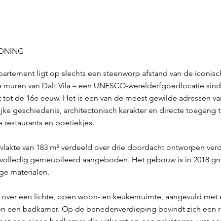
WONING
ppartement ligt op slechts een steenworp afstand van de iconisch
 muren van Dalt Vila – een UNESCO-werelderfgoedlocatie sind
 tot de 16e eeuw. Het is een van de meest gewilde adressen va
jke geschiedenis, architectonisch karakter en directe toegang 
restaurants en boetiekjes.
lakte van 183 m² verdeeld over drie doordacht ontworpen verdi
t volledig gemeubileerd aangeboden. Het gebouw is in 2018 g
e materialen.
over een lichte, open woon- en keukenruimte, aangevuld met
n een badkamer. Op de benedenverdieping bevindt zich een 